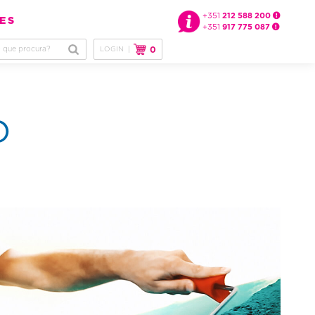
+351
212 588 200
ES
+351
917 775 087
LOGIN
|
0
O